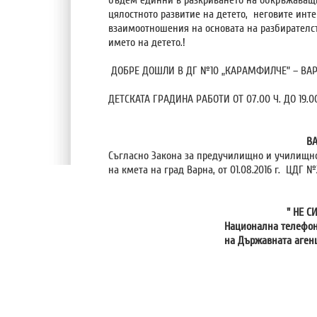
бъдем единни в разкриването на обкръжаващи
цялостното развитие на детето, неговите инт
взаимоотношения на основата на разбирателс
името на детето.!
ДОБРЕ ДОШЛИ В ДГ №10 „КАРАМФИЛЧЕ” – ВАР
ДЕТСКАТА ГРАДИНА РАБОТИ ОТ 07.00 Ч. ДО 19.00
ВА
Съгласно Закона за предучилищно и училищно 
на кмета на град Варна, от 01.08.2016 г. ЦДГ
" НЕ СИ САМ
Национална телефонна линия з
на Държавната агенция за за